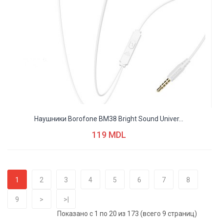
Наушники Borofone BM38 Bright Sound Univer...
119 MDL
1
2
3
4
5
6
7
8
9
>
>|
Показано с 1 по 20 из 173 (всего 9 страниц)