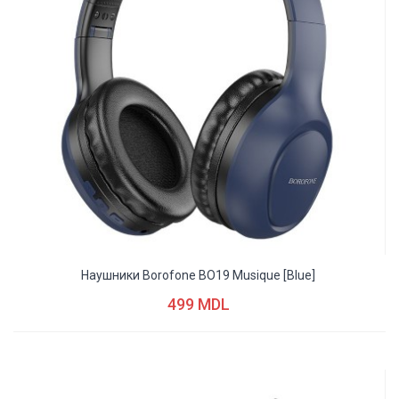
Наушники Borofone BO19 Musique [blue]
499 MDL