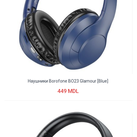
Наушники Borofone BO23 Glamour [blue]
449 MDL