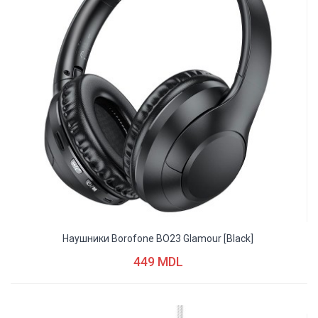
Наушники Borofone BO23 Glamour [black]
449 MDL