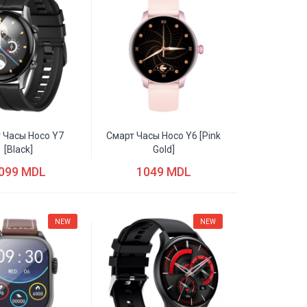
 Часы Hoco Y7
Смарт Часы Hoco Y6 [pink
[black]
Gold]
099 MDL
1049 MDL
NEW
NEW