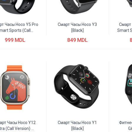
рт Часы Hoco Y5 Pro
Смарт Часы Hoco Y3
Смарт
mart Sports (Call...
[black]
Smart S
999 MDL
849 MDL
арт Часы Hoco Y12
Смарт Часы Hoco Y1
Фитне
tra (call Version) ...
[black]
G