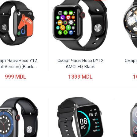
арт Часы Hoco Y12
Смарт Часы Hoco DY12
Смарт
all Version) [black...
AMOLED, Black
999 MDL
1399 MDL
1