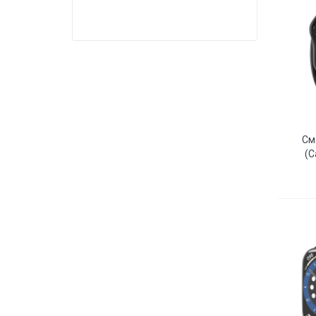
См
(c