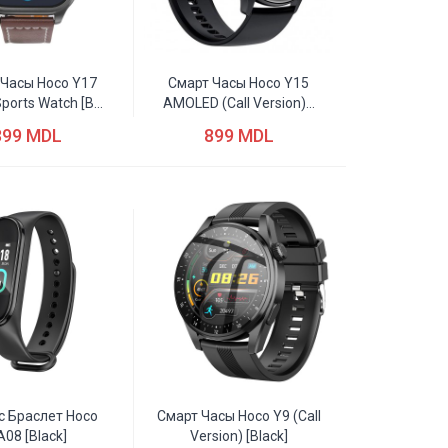
 Часы Hoco Y17
Смарт Часы Hoco Y15
ports Watch [b...
AMOLED (Call Version)...
899 MDL
899 MDL
с Браслет Hoco
Смарт Часы Hoco Y9 (Call
A08 [black]
Version) [black]