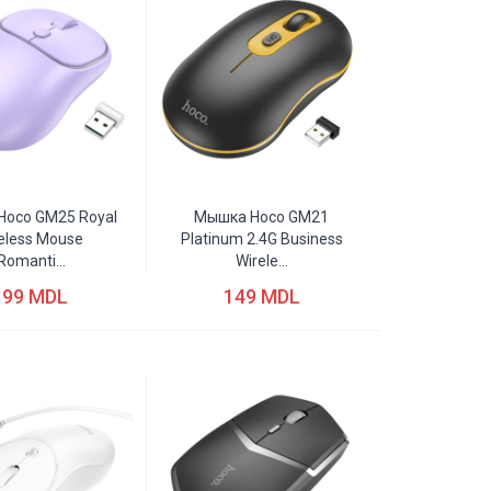
oco GM25 Royal
Мышка Hoco GM21
eless Mouse
Platinum 2.4G Business
romanti...
Wirele...
199 MDL
149 MDL