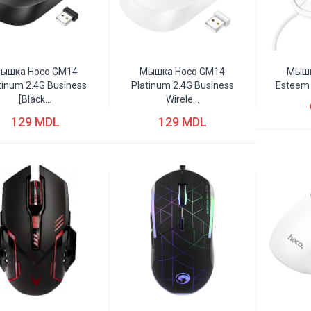
ышка Hoco GM14
Мышка Hoco GM14
Мышк
tinum 2.4G Business
Platinum 2.4G Business
Esteem 
[black...
Wirele...
129 MDL
129 MDL