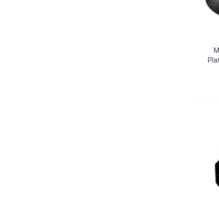
М
Pla