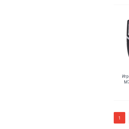
Игр
M7
1