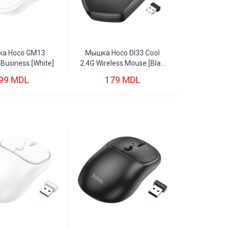
а Hoco GM13
Мышка Hoco DI33 Cool
Business [white]
2.4G Wireless Mouse [bla...
99 MDL
179 MDL