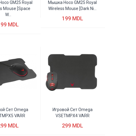
oco GM25 Royal
Мышка Hoco GM25 Royal
ss Mouse [space
Wireless Mouse [dark Ni...
W...
199 MDL
199 MDL
ой Сет Omega
Игровой Сет Omega
TMPX5 VARR
VSETMPX4 VARR
299 MDL
299 MDL