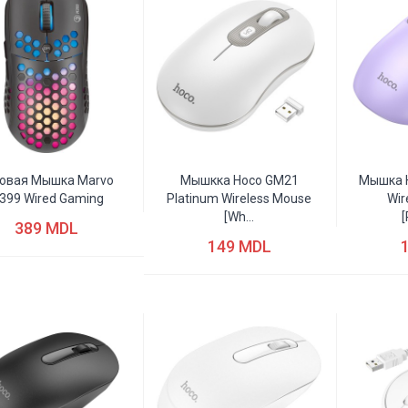
овая Мышка Marvo
Мышкка Hoco GM21
Мышка H
399 Wired Gaming
Platinum Wireless Mouse
Wir
[wh...
[
389 MDL
149 MDL