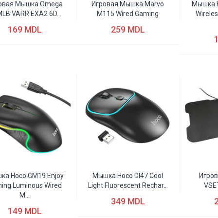
овая Мышка Omega
Игровая Мышка Marvo
Мышка H
LB VARR EXA2 6D...
M115 Wired Gaming
Wirele
169 MDL
259 MDL
ка Hoco GM19 Enjoy
Мышка Hoco DI47 Cool
Игров
ing Luminous Wired
Light Fluorescent Rechar...
VSE
M...
349 MDL
149 MDL