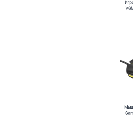
Игр
VGM
Мыш
Gam