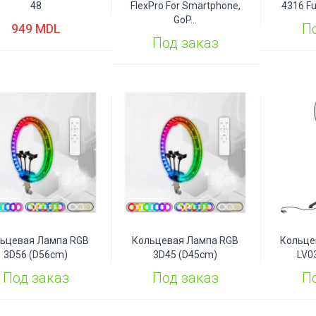
48
FlexPro For Smartphone,
4316 Fu
GoP...
П
949 MDL
Под заказ
ьцевая Лампа RGB
Кольцевая Лампа RGB
Кольце
3D56 (D56cm)
3D45 (D45cm)
LV03
Под заказ
Под заказ
П